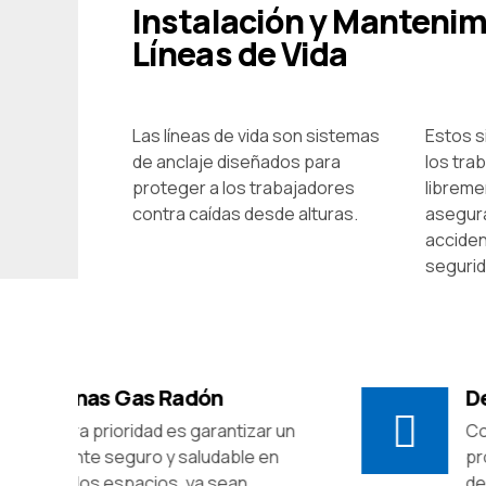
Instalación y Mantenim
Líneas de Vida
Las líneas de vida son sistemas
Estos s
de anclaje diseñados para
los tra
proteger a los trabajadores
libreme
contra caídas desde alturas.
asegura
acciden
segurid
Depósitos
ntizar un
Conseguimos a través de esto
ble en
proyectos la estanqueidad de l
ean
depósitos de almacenamiento 