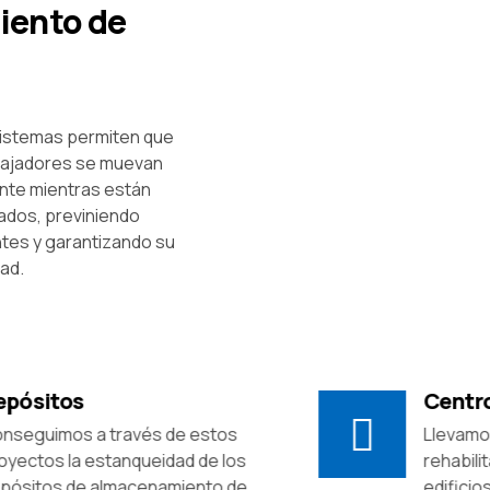
iento de
istemas permiten que
bajadores se muevan
nte mientras están
dos, previniendo
tes y garantizando su
ad.
Centros logísticos
s
Llevamos a cabo proyectos de
os
rehabilitación de naves industriales y
de
edificios